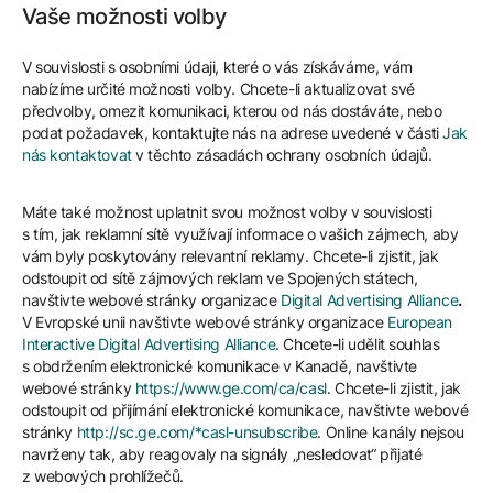
Vaše možnosti volby
V souvislosti s osobními údaji, které o vás získáváme, vám
nabízíme určité možnosti volby. Chcete-li aktualizovat své
předvolby, omezit komunikaci, kterou od nás dostáváte, nebo
podat požadavek, kontaktujte nás na adrese uvedené v části
Jak
nás kontaktovat
v těchto zásadách ochrany osobních údajů.
Máte také možnost uplatnit svou možnost volby v souvislosti
s tím, jak reklamní sítě využívají informace o vašich zájmech, aby
vám byly poskytovány relevantní reklamy. Chcete-li zjistit, jak
odstoupit od sítě zájmových reklam ve Spojených státech,
navštivte webové stránky organizace
Digital Advertising Alliance
.
V Evropské unii navštivte webové stránky organizace
European
Interactive Digital Advertising Alliance
. Chcete-li udělit souhlas
s obdržením elektronické komunikace v Kanadě, navštivte
webové stránky
https://www.ge.com/ca/casl
. Chcete-li zjistit, jak
odstoupit od přijímání elektronické komunikace, navštivte webové
stránky
http://sc.ge.com/*casl-unsubscribe
. Online kanály nejsou
navrženy tak, aby reagovaly na signály „nesledovat“ přijaté
z webových prohlížečů.