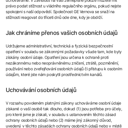
uchováváme. V závislosti na vaší zeměpisné poloze můžete mít
právo podat stížnost u vládního regulačního orgánu, pokud nejste
spokojeni s naší odpovědí. Společnost GE Vernova se snaží na
stížnosti reagovat do třiceti dnů ode dne, kdy je obdrží.
Jak chráníme přenos vašich osobních údajů
Udržujeme administrativní, technická a fyzická bezpečnostní
opatření v souladu se zákonnými požadavky všude tam, kde byly
získány osobní údaje. Opatření jsou určena k ochraně proti
nezákonnému nebo neoprávněnému zničení, ztrátě, pozměnění,
používání nebo zveřejňování osobních údajů či přístupu k osobním
údajům, které jste nám poskytli prostřednictvím kanálů.
Uchovávání osobních údajů
V rozsahu povoleném platnými zákony uchováváme osobní údaje
získané o vaší osobě tak dlouho, dokud (1) jsou potřeba pro účely,
pro které jsme je získali, v souladu s ustanovením těchto zásad
ochrany osobních údajů nebo (2) máme jiný zákonný důvod,
uvedený v těchto zásadách ochrany osobních údajů nebo v místě