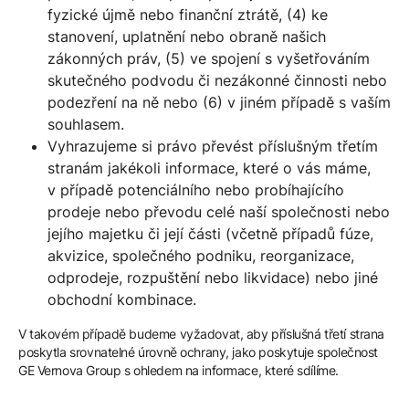
fyzické újmě nebo finanční ztrátě, (4) ke
stanovení, uplatnění nebo obraně našich
zákonných práv, (5) ve spojení s vyšetřováním
skutečného podvodu či nezákonné činnosti nebo
podezření na ně nebo (6) v jiném případě s vaším
souhlasem.
Vyhrazujeme si právo převést příslušným třetím
stranám jakékoli informace, které o vás máme,
v případě potenciálního nebo probíhajícího
prodeje nebo převodu celé naší společnosti nebo
jejího majetku či její části (včetně případů fúze,
akvizice, společného podniku, reorganizace,
odprodeje, rozpuštění nebo likvidace) nebo jiné
obchodní kombinace.
V takovém případě budeme vyžadovat, aby příslušná třetí strana
poskytla srovnatelné úrovně ochrany, jako poskytuje společnost
GE Vernova Group s ohledem na informace, které sdílíme.