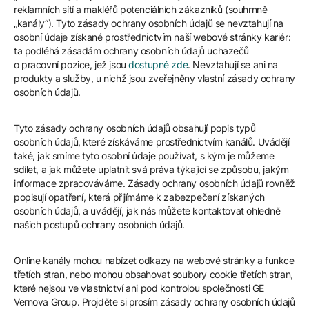
reklamních sítí a makléřů potenciálních zákazníků (souhrnně
„kanály“). Tyto zásady ochrany osobních údajů se nevztahují na
osobní údaje získané prostřednictvím naší webové stránky kariér:
ta podléhá zásadám ochrany osobních údajů uchazečů
o pracovní pozice, jež jsou
dostupné zde
. Nevztahují se ani na
produkty a služby, u nichž jsou zveřejněny vlastní zásady ochrany
osobních údajů.
Tyto zásady ochrany osobních údajů obsahují popis typů
osobních údajů, které získáváme prostřednictvím kanálů. Uvádějí
také, jak smíme tyto osobní údaje používat, s kým je můžeme
sdílet, a jak můžete uplatnit svá práva týkající se způsobu, jakým
informace zpracováváme. Zásady ochrany osobních údajů rovněž
popisují opatření, která přijímáme k zabezpečení získaných
osobních údajů, a uvádějí, jak nás můžete kontaktovat ohledně
našich postupů ochrany osobních údajů.
Online kanály mohou nabízet odkazy na webové stránky a funkce
třetích stran, nebo mohou obsahovat soubory cookie třetích stran,
které nejsou ve vlastnictví ani pod kontrolou společnosti GE
Vernova Group. Projděte si prosím zásady ochrany osobních údajů