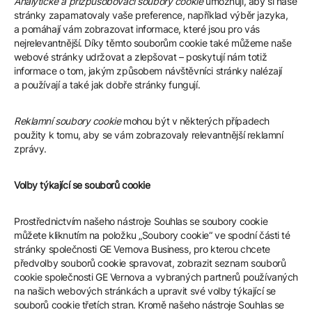
Analytické a přizpůsobovací soubory cookie
umožňují, aby si naše
stránky zapamatovaly vaše preference, například výběr jazyka,
a pomáhají vám zobrazovat informace, které jsou pro vás
nejrelevantnější. Díky těmto souborům cookie také můžeme naše
webové stránky udržovat a zlepšovat – poskytují nám totiž
informace o tom, jakým způsobem návštěvníci stránky nalézají
a používají a také jak dobře stránky fungují.
Reklamní soubory cookie
mohou být v některých případech
použity k tomu, aby se vám zobrazovaly relevantnější reklamní
zprávy.
Volby týkající se souborů cookie
Prostřednictvím našeho nástroje Souhlas se soubory cookie
můžete kliknutím na položku „Soubory cookie“ ve spodní části té
stránky společnosti GE Vernova Business, pro kterou chcete
předvolby souborů cookie spravovat, zobrazit seznam souborů
cookie společnosti GE Vernova a vybraných partnerů používaných
na našich webových stránkách a upravit své volby týkající se
souborů cookie třetích stran. Kromě našeho nástroje Souhlas se