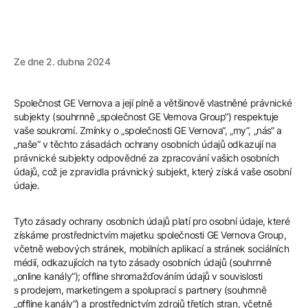
Company
Ze dne 2. dubna 2024
Careers
Společnost GE Vernova a její plně a většinově vlastněné právnické
Contact
subjekty (souhrnně „společnost GE Vernova Group“) respektuje
vaše soukromí. Zmínky o „společnosti GE Vernova“, „my“, „nás“ a
„naše“ v těchto zásadách ochrany osobních údajů odkazují na
právnické subjekty odpovědné za zpracování vašich osobních
údajů, což je zpravidla právnický subjekt, který získá vaše osobní
údaje.
Tyto zásady ochrany osobních údajů platí pro osobní údaje, které
získáme prostřednictvím majetku společnosti GE Vernova Group,
včetně webových stránek, mobilních aplikací a stránek sociálních
médií, odkazujících na tyto zásady osobních údajů (souhrnně
„online kanály“); offline shromažďováním údajů v souvislosti
s prodejem, marketingem a spoluprací s partnery (souhrnně
„offline kanály“) a prostřednictvím zdrojů třetích stran, včetně