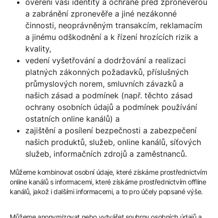
ověření vaší identity a ochraně před zpronevěrou
a zabránění zpronevěře a jiné nezákonné
činnosti, neoprávněným transakcím, reklamacím
a jinému odškodnění a k řízení hrozících rizik a
kvality,
vedení vyšetřování a dodržování a realizaci
platných zákonných požadavků, příslušných
průmyslových norem, smluvních závazků a
našich zásad a podmínek (např. těchto zásad
ochrany osobních údajů a podmínek používání
ostatních online kanálů) a
zajištění a posílení bezpečnosti a zabezpečení
našich produktů, služeb, online kanálů, síťových
služeb, informačních zdrojů a zaměstnanců.
Můžeme kombinovat osobní údaje, které získáme prostřednictvím
online kanálů s informacemi, které získáme prostřednictvím offline
kanálů, jakož i dalšími informacemi, a to pro účely popsané výše.
Můžeme anonymizovat nebo vytvářet souhrny osobních údajů a