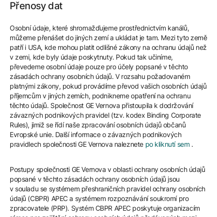
Přenosy dat
Osobní údaje, které shromažďujeme prostřednictvím kanálů,
můžeme přenášet do jiných zemí a ukládat je tam. Mezi tyto země
patří i USA, kde mohou platit odlišné zákony na ochranu údajů než
v zemi, kde byly údaje poskytnuty. Pokud tak učiníme,
převedeme osobní údaje pouze pro účely popsané v těchto
zásadách ochrany osobních údajů. V rozsahu požadovaném
platnými zákony, pokud provádíme převod vašich osobních údajů
příjemcům v jiných zemích, podnikneme opatření na ochranu
těchto údajů. Společnost GE Vernova přistoupila k dodržování
závazných podnikových pravidel (tzv. kodex Binding Corporate
Rules), jimiž se řídí naše zpracování osobních údajů občanů
Evropské unie. Další informace o závazných podnikových
pravidlech společnosti GE Vernova naleznete
po kliknutí sem
.
Postupy společnosti GE Vernova v oblasti ochrany osobních údajů
popsané v těchto zásadách ochrany osobních údajů jsou
v souladu se systémem přeshraničních pravidel ochrany osobních
údajů (CBPR) APEC a systémem rozpoznávání soukromí pro
zpracovatele (PRP). Systém CBPR APEC poskytuje organizacím