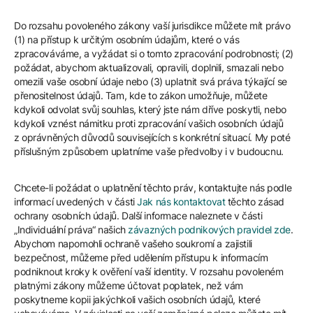
Do rozsahu povoleného zákony vaší jurisdikce můžete mít právo
(1) na přístup k určitým osobním údajům, které o vás
zpracováváme, a vyžádat si o tomto zpracování podrobnosti; (2)
požádat, abychom aktualizovali, opravili, doplnili, smazali nebo
omezili vaše osobní údaje nebo (3) uplatnit svá práva týkající se
přenositelnost údajů. Tam, kde to zákon umožňuje, můžete
kdykoli odvolat svůj souhlas, který jste nám dříve poskytli, nebo
kdykoli vznést námitku proti zpracování vašich osobních údajů
z oprávněných důvodů souvisejících s konkrétní situací. My poté
příslušným způsobem uplatníme vaše předvolby i v budoucnu.
Chcete-li požádat o uplatnění těchto práv, kontaktujte nás podle
informací uvedených v části
Jak nás kontaktovat
těchto zásad
ochrany osobních údajů. Další informace naleznete v části
„Individuální práva“ našich
závazných podnikových pravidel zde
.
Abychom napomohli ochraně vašeho soukromí a zajistili
bezpečnost, můžeme před udělením přístupu k informacím
podniknout kroky k ověření vaší identity. V rozsahu povoleném
platnými zákony můžeme účtovat poplatek, než vám
poskytneme kopii jakýchkoli vašich osobních údajů, které